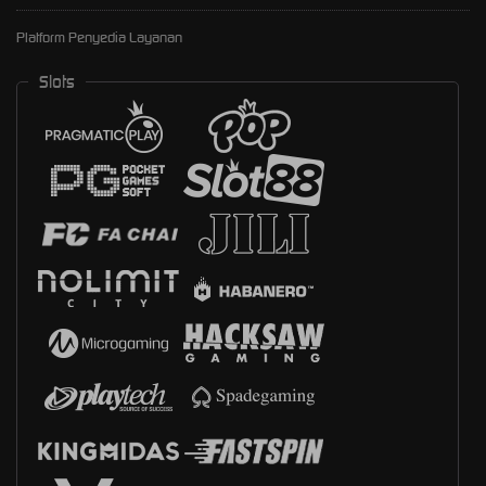
Platform Penyedia Layanan
Slots