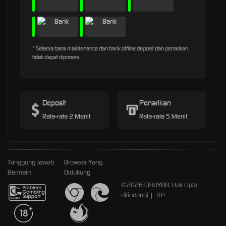
* Selama bank maintenance dan bank offline deposit dan penarikan
tidak dapat diproses
Deposit
Penarikan
Rata-rata 2 Menit
Rata-rata 5 Menit
Tanggung Jawab
Browser Yang
Bermain
Didukung
©2026 CIHUY88. Hak cipta
dilindungi | 18+