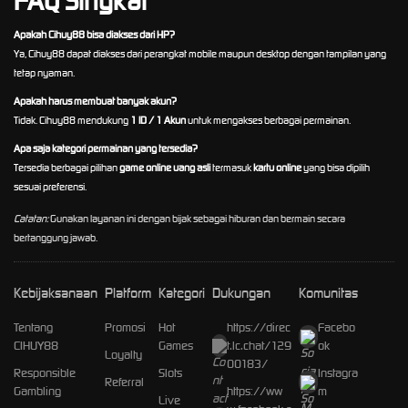
FAQ Singkat
Apakah Cihuy88 bisa diakses dari HP?
Ya, Cihuy88 dapat diakses dari perangkat mobile maupun desktop dengan tampilan yang
tetap nyaman.
Apakah harus membuat banyak akun?
Tidak. Cihuy88 mendukung
1 ID / 1 Akun
untuk mengakses berbagai permainan.
Apa saja kategori permainan yang tersedia?
Tersedia berbagai pilihan
game online uang asli
termasuk
kartu online
yang bisa dipilih
sesuai preferensi.
Catatan:
Gunakan layanan ini dengan bijak sebagai hiburan dan bermain secara
bertanggung jawab.
Kebijaksanaan
Platform
Kategori
Dukungan
Komunitas
Tentang
Promosi
Hot
https://direc
Facebo
CIHUY88
Games
t.lc.chat/129
ok
Loyalty
00183/
Responsible
Slots
Instagra
Referral
Gambling
https://ww
m
Live