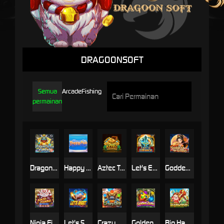
DRAGOONSOFT
Semua
Arcade
Fishing
permainan
Dragon Palace Fishing
Happy Fish
Aztec Treasure
Let's Enhance
Goddess or Crash
Ninja Fishing
Let's Shoot
Crazy Orb
Golden Zuma
Big Hammer