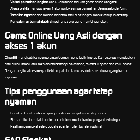
Variasi permainan lengkap
untuk kebutuhan hiburan game online uang asli.
Akses praktis
menggunakan 1 akun untuk semua permainan dalam satu platform.
Tampilan nyaman
dan mudah dipahami baik di perangkat mobile maupun desktop.
Pengalaman bermain lebih simpel
tanpa alur yang membingungkan.
Game Online Uang Asli dengan
akses 1 akun
Cihuy88 menghadirkan pengalaman bermain yang lebih ringkas. Kamu cukup menyiapkan
satu akun utama untuk menjelajahi berbagai permainan, termasuk game dan kartu online.
Dengan begitu, akses menjadi lebih cepat dan kamu bisa fokus ke hiburan yang kamu
inginkan.
Tips penggunaan agar tetap
nyaman
Gunakan koneksi internet yang stabil agar pengalaman tetap lancar.
Simpan situs ini melalui bookmark untuk memudahkan kunjungan berikutnya.
Pastikan perangkat selalu update agar tampilan berjalan optimal.