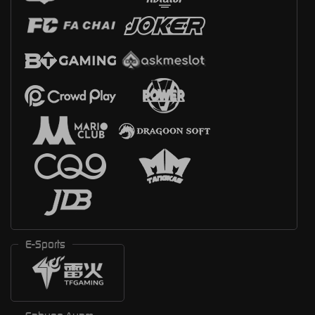
E-Sports