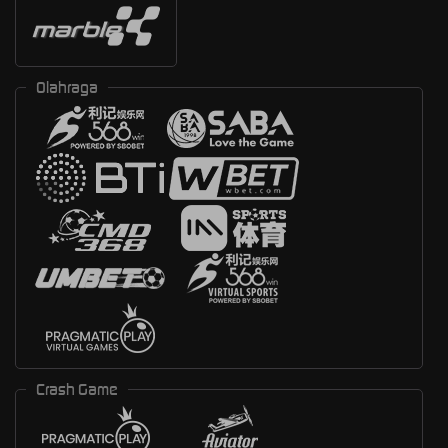
Olahraga
Crash Game