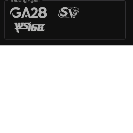
Sabung Ayam