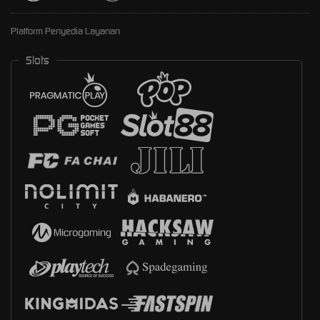
Platform Penyedia Layanan
Slots