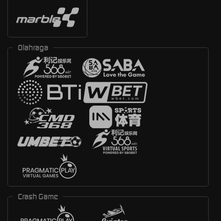
Olahraga
Crash Game