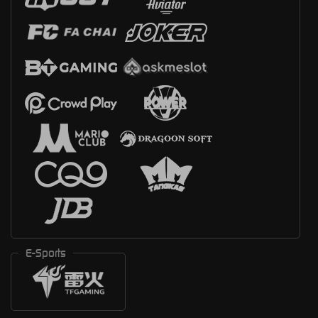
E-Sports