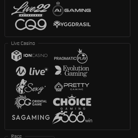
Live Casino
Race