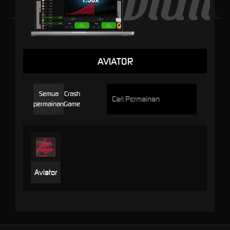
AVIATOR
Semua
Crash
permainan
Game
Aviator