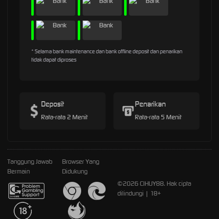
* Selama bank maintenance dan bank offline deposit dan penarikan
tidak dapat diproses
Deposit
Penarikan
Rata-rata 2 Menit
Rata-rata 5 Menit
Tanggung Jawab
Browser Yang
Bermain
Didukung
©2026 CIHUY88. Hak cipta
dilindungi | 18+