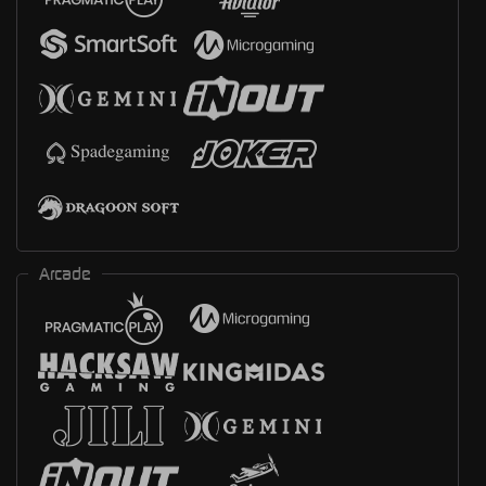
Arcade