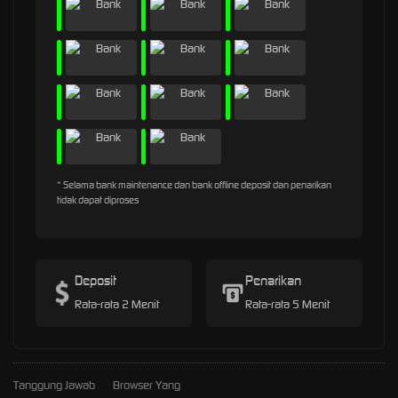
* Selama bank maintenance dan bank offline deposit dan penarikan
tidak dapat diproses
Deposit
Penarikan
Rata-rata 2 Menit
Rata-rata 5 Menit
Tanggung Jawab
Browser Yang