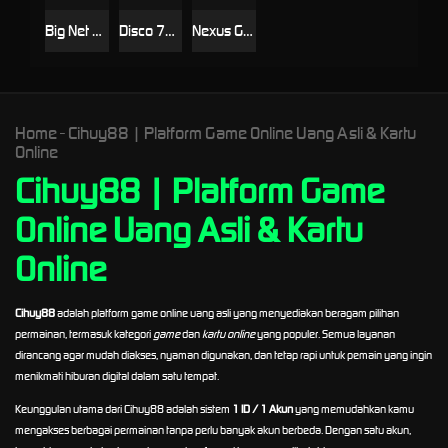
Big Net Bass
Disco 777 Hold and Win
Nexus Gift Delight
Home - Cihuy88 | Platform Game Online Uang Asli & Kartu
Online
Cihuy88 | Platform Game
Online Uang Asli & Kartu
Online
Cihuy88
adalah platform game online uang asli yang menyediakan beragam pilihan
permainan, termasuk kategori
game
dan
kartu online
yang populer. Semua layanan
dirancang agar mudah diakses, nyaman digunakan, dan tetap rapi untuk pemain yang ingin
menikmati hiburan digital dalam satu tempat.
Keunggulan utama dari Cihuy88 adalah sistem
1 ID / 1 Akun
yang memudahkan kamu
mengakses berbagai permainan tanpa perlu banyak akun berbeda. Dengan satu akun,