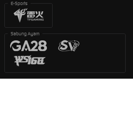
E-Sports
Sabung Ayam