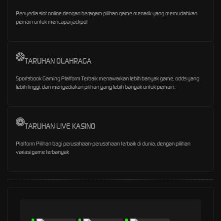
Penyedia slot online dengan beragam pilihan game menarik yang memudahkan
pemain untuk mencapai jackpot
TARUHAN OLAHRAGA
Sportsbook Gaming Platform Terbaik menawarkan lebih banyak game, odds yang
lebih tinggi, dan menyediakan pilihan yang lebih banyak untuk pemain.
TARUHAN LIVE KASINO
Platform Pilihan bagi perusahaan-perusahaan terbaik di dunia, dengan pilihan
variasi game terbanyak