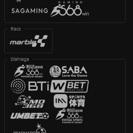
Race
Olahraga