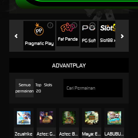
i
i
i
i
i
Facha
Fat Panda
Slot88 x PP
PG Soft
Pragmatic Play
ADVANTPLAY
Semua
Top
Slots
permainan
20
Zeustrike
Aztec: Gold Temple
Aztec: Bonus Hunt 2
Maya: Elemental Totem
LABUBU: Fall In Wild