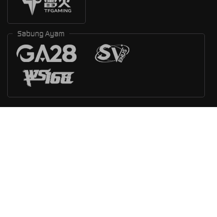
Sabung Ayam