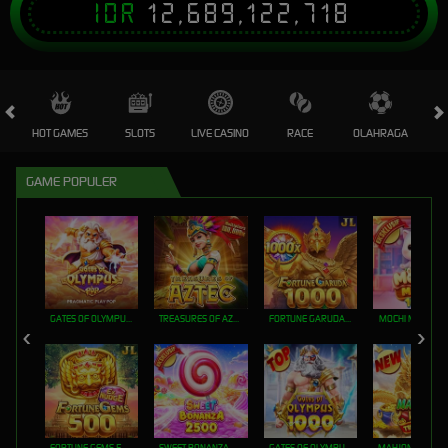
IDR
12,689,122,718
HOT GAMES
SLOTS
LIVE CASINO
RACE
OLAHRAGA
CRA
GAME POPULER
GATES OF OLYMPUS POP
TREASURES OF AZTEC
FORTUNE GARUDA 1000
MOCHI MANIA 1
FORTUNE GEMS 500
SWEET BONANZA 2500
GATES OF OLYMPUS 1000