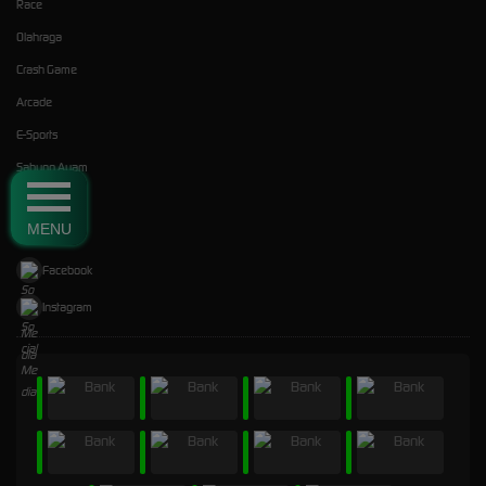
Race
Olahraga
Crash Game
Arcade
E-Sports
Sabung Ayam
Komunitas
MENU
Facebook
Instagram