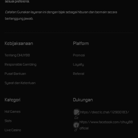
sesuai preferensi.
Catatan:
Gunakan layanan ini dengan bijak sebagai hiburan dan bermain secara
bertanggung jawab.
Kebijaksanaan
Platform
Tentang CIHUY88
Promosi
Responsible Gambling
Loyalty
Pusat Bantuan
Referral
Syarat dan Ketentuan
Kategori
Dukungan
Hot Games
https://direct.lc.chat/12900183/
Slots
https://www.facebook.com/cihuy88
official
Live Casino