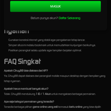
satu akun utama untuk menjelajahi berbagai permainan, termasuk game dan kartu online.
Dengan begitu, akses menjadi lebih cepat dan kamu bisa fokus ke hiburan yang kamu
inginkan.
Belum punya akun?
Daftar Sekarang
Tips penggunaan agar tetap
nyaman
Gunakan koneksi internet yang stabil agar pengalaman tetap lancar.
Simpan situs ini melalui bookmark untuk memudahkan kunjungan berikutnya.
Pastikan perangkat selalu update agar tampilan berjalan optimal.
FAQ Singkat
Apakah Cihuy88 bisa diakses dari HP?
Ya, Cihuy88 dapat diakses dari perangkat mobile maupun desktop dengan tampilan yang
tetap nyaman.
Apakah harus membuat banyak akun?
Tidak. Cihuy88 mendukung
1 ID / 1 Akun
untuk mengakses berbagai permainan.
Apa saja kategori permainan yang tersedia?
Tersedia berbagai pilihan
game online uang asli
termasuk
kartu online
yang bisa dipilih